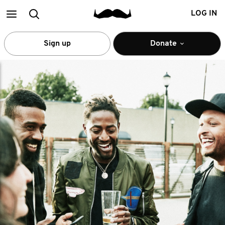
Main
Search
LOG IN
menu
Sign up
Donate