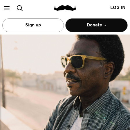
Main
Search
LOG IN
menu
Sign up
Donate